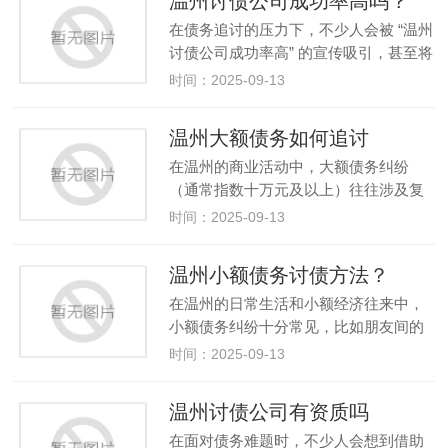
温州讨债公司成功率高吗？
受法律保护，甚至可能成为日…
在债务追讨的压力下，不少人会被 “温州
讨债公司成功率高” 的宣传吸引，甚至将
其视为解决债务问题的 “捷径”。但事实
时间：2025-09-13
上，温州讨债公司所谓的 “高成功率” 大
多是虚假承诺，其背后隐藏着违法风险
温州大额债务如何追讨
和利益陷阱，盲目相…
在温州的商业活动中，大额债务纠纷
（通常指数十万元及以上）往往涉及复
杂的资金往来和利益关系，追讨难度远
时间：2025-09-13
高于小额债务。面对 “温州大额债务如何
追讨” 的问题，不少企业或个人会感到棘
温州小额债务讨债方法？
手，甚至动过委托温州讨债公司…
在温州的日常生活和小额经济往来中，
小额债务纠纷十分常见，比如朋友间的
借款、小额货款拖欠等。面对这类 “数额
时间：2025-09-13
不大但追讨麻烦” 的问题，不少人会困惑
于 “温州小额债务讨债方法”，甚至想过
温州讨债公司有资质吗
借助温州讨债公司。但实…
在面对债务难题时，不少人会想到借助