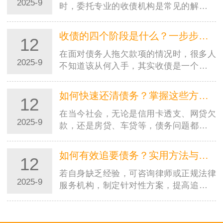
2025-9
时，委托专业的收债机构是常见的解决方
式。但市场上收债机构良莠不齐，若选择
不当，可能不仅追不回欠款，还会陷入法
收债的四个阶段是什么？一步步教你合法高效追回欠款
12
律纠纷或遭受二次损失。因…
在面对债务人拖欠款项的情况时，很多人
2025-9
不知道该从何入手，其实收债是一个有章
法、分阶段的过程。掌握收债的四个阶
段，能让你在追讨欠款时更有条理，既提
如何快速还清债务？掌握这些方法，摆脱负债压力
12
高效率又避免踩坑。本文就…
在当今社会，无论是信用卡透支、网贷欠
2025-9
款，还是房贷、车贷等，债务问题都可能
成为压在人们身上的沉重负担。很多人都
在苦苦寻找快速还清债务的方法，渴望早
如何有效追要债务？实用方法与法律途径全解析
12
日摆脱负债的困扰，重获…
若自身缺乏经验，可咨询律师或正规法律
2025-9
服务机构，制定针对性方案，提高追债成
功率。记住：合法合规是追债的前提，只
有通过正当途径，才能真正维护自身权
益。在商业往来和日常生活…