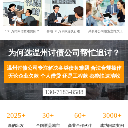
130 万民间借贷难要回？…
异地 30 万草款遇执行难…
某装修公司被业主拖欠工…
为何选温州讨债公司帮忙追讨？​
温州讨债公司专注解决各类债务难题 合法合规操作
无论企业欠款 个人借贷 还是工程款 都能快速清收
130-7183-8588
+
+
+
+
2025
30
60
3000
新的出发
全国覆盖城市
商业合作伙伴
成功回款案例