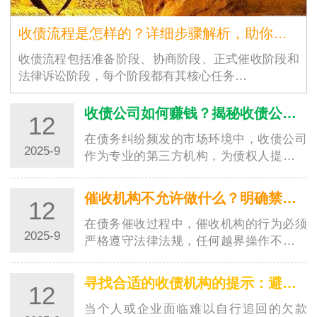
收债流程是怎样的？详细步骤解析，助你高效追回欠款
收债流程包括准备阶段、协商阶段、正式催收阶段和
法律诉讼阶段，每个阶段都有其核心任务…
收债公司如何赚钱？揭秘收债公司的盈利模式
12
在债务纠纷频发的市场环境中，收债公司
2025-9
作为专业的第三方机构，为债权人提供欠
款追讨服务并从中获利。对于很多人来
说，收债公司如何赚钱是一个充满好奇的
催收机构不允许做什么？明确禁区，避免踩坑
12
问题。其实，收债公司的盈…
在债务催收过程中，催收机构的行为必须
2025-9
严格遵守法律法规，任何越界操作不仅会
侵害债务人的合法权益，还可能让委托方
陷入法律纠纷。了解催收机构不允许做的
寻找合适的收债机构的提示：避开陷阱，选对专业帮手
12
事，既能帮助债务人维护…
当个人或企业面临难以自行追回的欠款