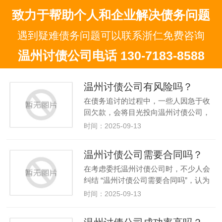
致力于帮助个人和企业解决债务问题
遇到疑难债务问题可以联系浙仁免费咨询
温州讨债公司电话 130-7183-8588
温州讨债公司有风险吗？
在债务追讨的过程中，一些人因急于收
回欠款，会将目光投向温州讨债公司，
但 “温州讨债公司有风险吗” 是必须提前
时间：2025-09-13
明确的关键问题。事实上，温州讨债公
司不仅存在风险，且风险贯穿于整个委
温州讨债公司需要合同吗？
托过程，从法律责任到经济损失…
在考虑委托温州讨债公司时，不少人会
纠结 “温州讨债公司需要合同吗”，认为
签订合同能让服务更有保障。但实际
时间：2025-09-13
上，温州讨债公司本身就属于非法经营
机构，其所谓的 “服务合同” 从根本上不