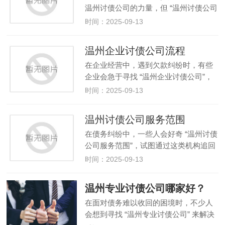
温州讨债公司的力量，但 “温州讨债公司
有资质吗” 这一问题始终是绕不开的关键
时间：2025-09-13
点。事实上，从法律层面来看，温州讨
债公司不仅不存在所谓的 “合法资质”，
温州企业讨债公司流程
其本身的经营行为就属于…
在企业经营中，遇到欠款纠纷时，有些
企业会急于寻找 “温州企业讨债公司”，
甚至想了解 “温州企业讨债公司流程”。
时间：2025-09-13
但必须明确的是，我国法律严禁任何形
式的讨债公司存在，所谓的 “温州企业讨
温州讨债公司服务范围
债公司” 及其 “流程”…
在债务纠纷中，一些人会好奇 “温州讨债
公司服务范围”，试图通过这类机构追回
欠款。但需要明确的是，我国法律严禁
时间：2025-09-13
任何形式的 “讨债公司” 存在，其所谓的
“服务” 本质上多为非法行为，潜藏着极
温州专业讨债公司哪家好？
大的法律风险。温州…
在面对债务难以收回的困境时，不少人
会想到寻找 “温州专业讨债公司” 来解决