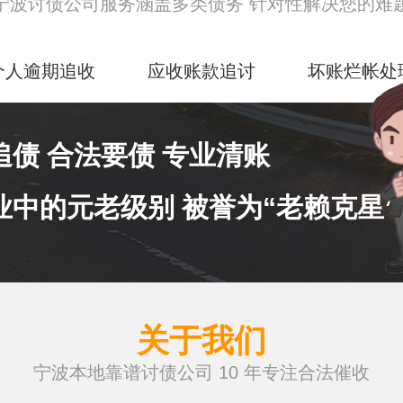
宁波讨债公司服务涵盖多类债务 针对性解决您的难
个人逾期追收
应收账款追讨
坏账烂帐处
追债 合法要债 专业清账
业中的元老级别 被誉为“老赖克星”
关于我们
宁波本地靠谱讨债公司 10 年专注合法催收