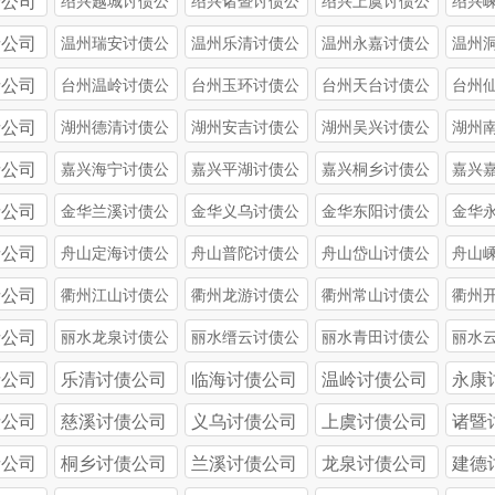
债公司
绍兴越城讨债公
绍兴诸暨讨债公
绍兴上虞讨债公
绍兴
司
司
司
司
债公司
温州瑞安讨债公
温州乐清讨债公
温州永嘉讨债公
温州
司
司
司
司
债公司
台州温岭讨债公
台州玉环讨债公
台州天台讨债公
台州
司
司
司
司
债公司
湖州德清讨债公
湖州安吉讨债公
湖州吴兴讨债公
湖州
司
司
司
司
债公司
嘉兴海宁讨债公
嘉兴平湖讨债公
嘉兴桐乡讨债公
嘉兴
司
司
司
司
债公司
金华兰溪讨债公
金华义乌讨债公
金华东阳讨债公
金华
司
司
司
司
债公司
舟山定海讨债公
舟山普陀讨债公
舟山岱山讨债公
舟山
司
司
司
司
债公司
衢州江山讨债公
衢州龙游讨债公
衢州常山讨债公
衢州
司
司
司
司
债公司
丽水龙泉讨债公
丽水缙云讨债公
丽水青田讨债公
丽水
司
司
司
司
债公司
乐清讨债公司
临海讨债公司
温岭讨债公司
永康
债公司
慈溪讨债公司
义乌讨债公司
上虞讨债公司
诸暨
债公司
桐乡讨债公司
兰溪讨债公司
龙泉讨债公司
建德