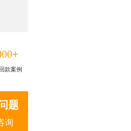
+
000
回款案例
问题
咨询