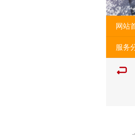
网站
服务