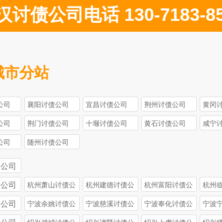
汉讨债公司电话 130-7183-85
城市分站
公司
襄阳讨债公司
宜昌讨债公司
荆州讨债公司
黄冈
公司
荆门讨债公司
十堰讨债公司
黄石讨债公司
咸宁
公司
随州讨债公司
债公司
债公司
杭州萧山讨债公
杭州建德讨债公
杭州富阳讨债公
杭州
司
司
司
司
债公司
宁波余姚讨债公
宁波慈溪讨债公
宁波奉化讨债公
宁波
司
司
司
司