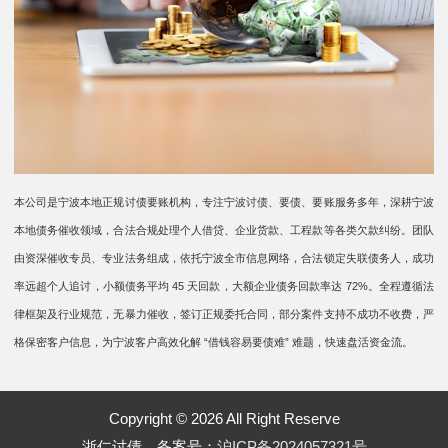
本公司是宁波本地正规讨债要账机构，专注宁波讨债、要债、要账服务多年，深耕宁波
本地债务催收领域，合法合规处理个人借贷、企业货款、工程款等各类欠款纠纷。团队
由资深催收专员、专业法务组成，依托宁波全市信息网络，合法锁定失联债务人，成功
率远超个人追讨，小额债务平均 45 天回款，大额企业债务回款率达 72%。全程遵循法
律框架及行业规范，无暴力催收，签订正规委托合同，部分案件支持不成功不收费，严
格保密客户信息，为宁波客户高效化解 “借钱容易要债难” 难题，快速盘活资金流。
Copyright © 2026 All Right Reserve
浙仁讨债 备案号：
沪ICP备2024057321号