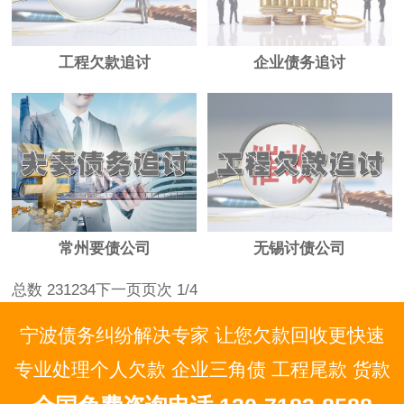
工程欠款追讨
企业债务追讨
常州要债公司
无锡讨债公司
总数 23
1
2
3
4
下一页
页次 1/4
宁波债务纠纷解决专家 让您欠款回收更快速
专业处理个人欠款 企业三角债 工程尾款 货款