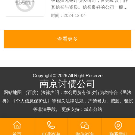
在选择无锡讨债公司时，首先应该了解
其信誉与资质。信誉良好的公司一般…
时间：2024-12-04
查看更多
Copyright © 2026 All Right Reserve
南京讨债公司
网站地图
（
百度
）法律声明：本公司所有催收行为均符合《民法
典》《个人信息保护法》等相关法律法规，严禁暴力、威胁、骚扰
等非法手段。
更多支持：
城市分站
首页
电话咨询
微信咨询
联系我们