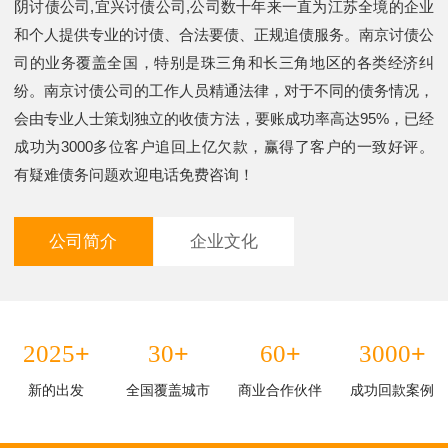
阴讨债公司,宜兴讨债公司,公司数十年来一直为江苏全境的企业
和个人提供专业的讨债、合法要债、正规追债服务。南京讨债公
司的业务覆盖全国，特别是珠三角和长三角地区的各类经济纠
纷。南京讨债公司的工作人员精通法律，对于不同的债务情况，
会由专业人士策划独立的收债方法，要账成功率高达95%，已经
成功为3000多位客户追回上亿欠款，赢得了客户的一致好评。
有疑难债务问题欢迎电话免费咨询！
公司简介
企业文化
+
+
+
+
2025
30
60
3000
新的出发
全国覆盖城市
商业合作伙伴
成功回款案例