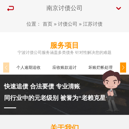
南京讨债公司
位置：
首页
»
讨债公司
»
江苏讨债
服务项目
宁波讨债公司服务涵盖多类债务 针对性解决您的难题
个人逾期追收
应收账款追讨
坏账烂帐处理
公
快速追债 合法要债 专业清账
同行业中的元老级别 被誉为“老赖克星”
关于我们