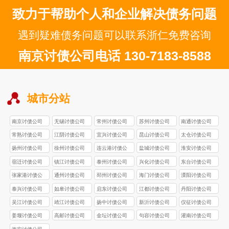
致力于帮助个人和企业解决债务问题
遇到疑难债务问题可以联系浙仁免费咨询
南京讨债公司电话 130-7183-8588
城市分站
南京讨债公司
无锡讨债公司
常州讨债公司
苏州讨债公司
南通讨债公司
常熟讨债公司
江阴讨债公司
宜兴讨债公司
昆山讨债公司
太仓讨债公司
扬州讨债公司
徐州讨债公司
连云港讨债公
盐城讨债公司
淮安讨债公司
司
宿迁讨债公司
镇江讨债公司
泰州讨债公司
兴化讨债公司
东台讨债公司
张家港讨债公
通州讨债公司
邳州讨债公司
海门讨债公司
溧阳讨债公司
司
泰兴讨债公司
如皋讨债公司
启东讨债公司
江都讨债公司
丹阳讨债公司
吴江讨债公司
靖江讨债公司
扬中讨债公司
新沂讨债公司
仪征讨债公司
姜堰讨债公司
高邮讨债公司
金坛讨债公司
句容讨债公司
灌南讨债公司