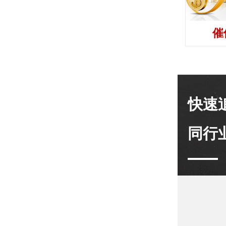
催
快速
同行