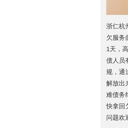
浙仁杭
欠服务
1天，
债人员
规，通
解放出
难债务
快拿回
问题欢