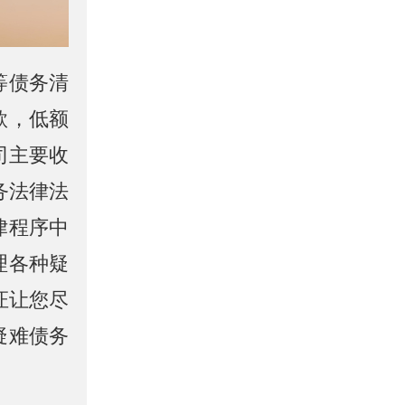
等债务清
款，低额
司主要收
务法律法
律程序中
理各种疑
证让您尽
疑难债务