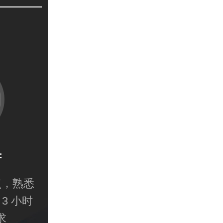
耕
点，熟悉
3 小时
求