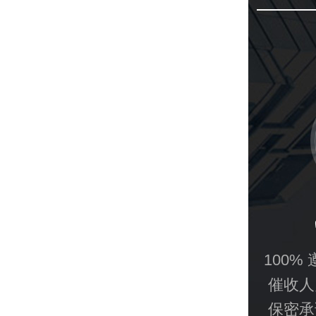
100%
催收人
保密承