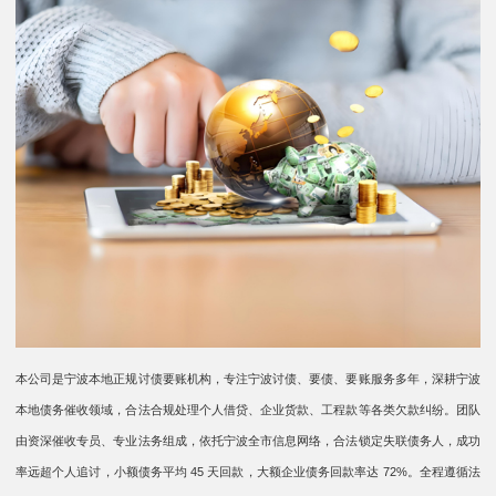
本公司是宁波本地正规讨债要账机构，专注宁波讨债、要债、要账服务多年，深耕宁波
本地债务催收领域，合法合规处理个人借贷、企业货款、工程款等各类欠款纠纷。团队
由资深催收专员、专业法务组成，依托宁波全市信息网络，合法锁定失联债务人，成功
率远超个人追讨，小额债务平均 45 天回款，大额企业债务回款率达 72%。全程遵循法