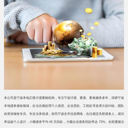
本公司是宁波本地正规讨债要账机构，专注宁波讨债、要债、要账服务多年，深耕宁波
本地债务催收领域，合法合规处理个人借贷、企业货款、工程款等各类欠款纠纷。团队
由资深催收专员、专业法务组成，依托宁波全市信息网络，合法锁定失联债务人，成功
率远超个人追讨，小额债务平均 45 天回款，大额企业债务回款率达 72%。全程遵循法